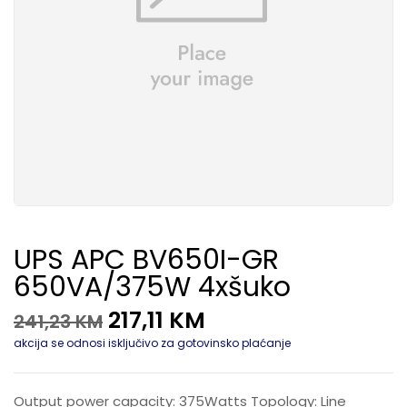
UPS APC BV650I-GR
650VA/375W 4xšuko
217,11
KM
241,23
KM
akcija se odnosi isključivo za gotovinsko plaćanje
Output power capacity: 375Watts Topology: Line