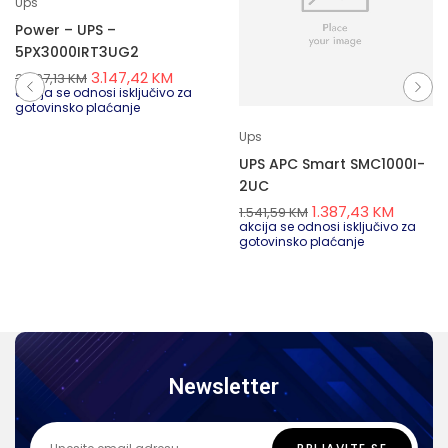
Ups
Power – UPS –
5PX3000IRT3UG2
3.147,42
KM
3.497,13
KM
akcija se odnosi isključivo za
gotovinsko plaćanje
Ups
UPS APC Smart SMC1000I-
2UC
1.387,43
KM
1.541,59
KM
akcija se odnosi isključivo za
gotovinsko plaćanje
Newsletter