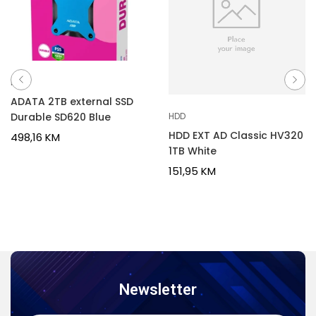
HDD
ADATA 2TB external SSD
Durable SD620 Blue
HDD
HDD EXT AD Classic HV320
498,16
KM
1TB White
151,95
KM
Newsletter