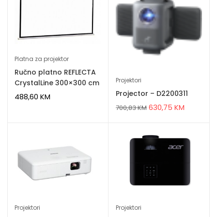
Platna za projektor
Ručno platno REFLECTA
Projektori
CrystalLine 300×300 cm
Projector – D2200311
488,60
KM
630,75
KM
700,83
KM
Projektori
Projektori