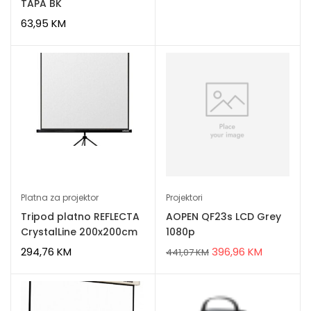
TAPA BK
63,95
KM
Platna za projektor
Projektori
Tripod platno REFLECTA
AOPEN QF23s LCD Grey
CrystalLine 200x200cm
1080p
294,76
KM
396,96
KM
441,07
KM