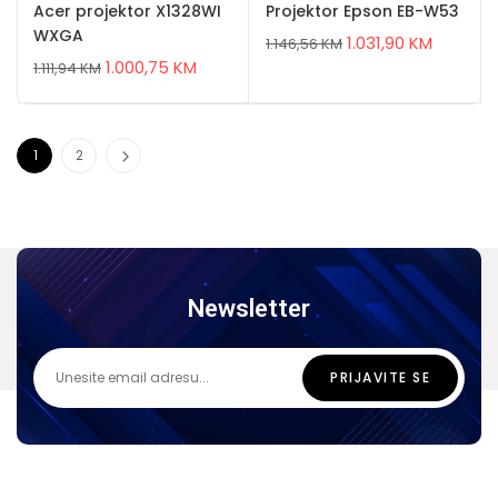
Acer projektor X1328WI
Projektor Epson EB-W53
WXGA
1.031,90
KM
1.146,56
KM
1.000,75
KM
1.111,94
KM
1
2
Newsletter