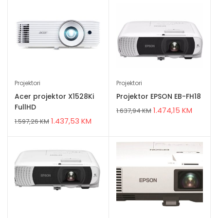
Projektori
Projektori
Acer projektor X1528Ki
Projektor EPSON EB-FH18
FullHD
1.474,15
KM
1.637,94
KM
1.437,53
KM
1.597,26
KM