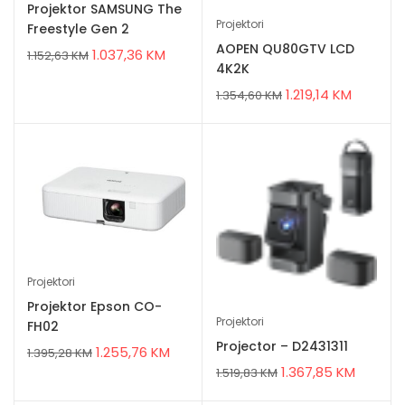
Projektor SAMSUNG The
Projektori
Freestyle Gen 2
AOPEN QU80GTV LCD
1.037,36
KM
1.152,63
KM
4K2K
1.219,14
KM
1.354,60
KM
Projektori
Projektor Epson CO-
Projektori
FH02
Projector – D2431311
1.255,76
KM
1.395,28
KM
1.367,85
KM
1.519,83
KM