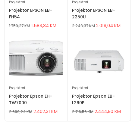
Projektori
Projektori
Projektor EPSON EB-
Projektor EPSON EB-
FH54
2250U
1.583,34
KM
2.019,04
KM
1.759,27
KM
2.243,37
KM
Projektori
Projektori
Projektor Epson EH-
Projektor Epson EB-
TW7000
L260F
2.402,31
KM
2.444,90
KM
2.669,24
KM
2.716,56
KM