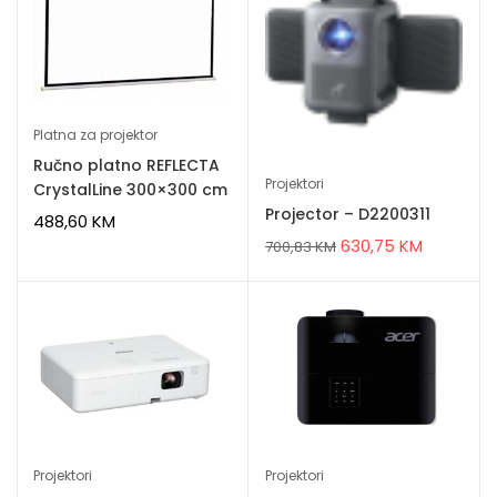
Platna za projektor
Ručno platno REFLECTA
Projektori
CrystalLine 300×300 cm
Projector – D2200311
488,60
KM
630,75
KM
700,83
KM
Projektori
Projektori