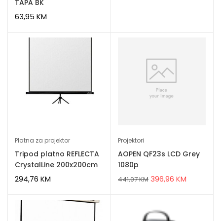
TAPA BK
63,95
KM
Platna za projektor
Projektori
Tripod platno REFLECTA
AOPEN QF23s LCD Grey
CrystalLine 200x200cm
1080p
294,76
KM
396,96
KM
441,07
KM