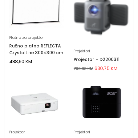
Platna za projektor
Ručno platno REFLECTA
Projektori
CrystalLine 300×300 cm
Projector – D2200311
488,60
KM
630,75
KM
700,83
KM
Projektori
Projektori