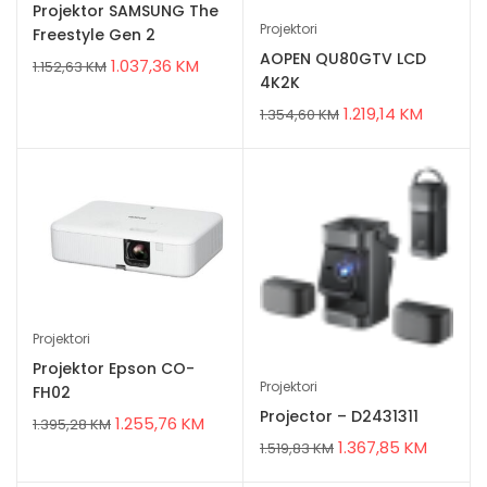
Projektor SAMSUNG The
Projektori
Freestyle Gen 2
AOPEN QU80GTV LCD
1.037,36
KM
1.152,63
KM
4K2K
1.219,14
KM
1.354,60
KM
Projektori
Projektor Epson CO-
Projektori
FH02
Projector – D2431311
1.255,76
KM
1.395,28
KM
1.367,85
KM
1.519,83
KM