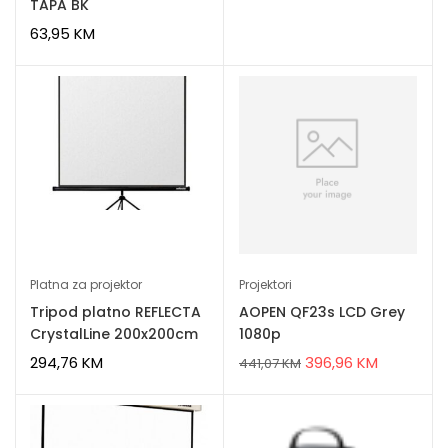
TAPA BK
63,95
KM
Platna za projektor
Projektori
Tripod platno REFLECTA
AOPEN QF23s LCD Grey
CrystalLine 200x200cm
1080p
294,76
KM
396,96
KM
441,07
KM