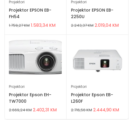
Projektori
Projektori
Projektor EPSON EB-
Projektor EPSON EB-
FH54
2250U
1.583,34
KM
2.019,04
KM
1.759,27
KM
2.243,37
KM
Projektori
Projektori
Projektor Epson EH-
Projektor Epson EB-
TW7000
L260F
2.402,31
KM
2.444,90
KM
2.669,24
KM
2.716,56
KM