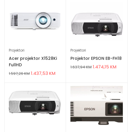
Projektori
Projektori
Acer projektor X1528Ki
Projektor EPSON EB-FH18
FullHD
1.474,15
KM
1.637,94
KM
1.437,53
KM
1.597,26
KM