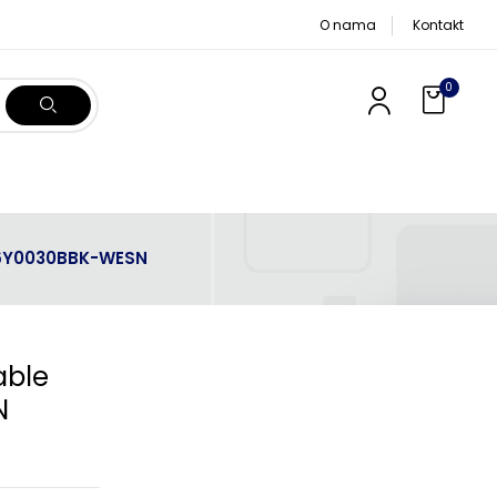
O nama
Kontakt
0
BU6Y0030BBK-WESN
able
N