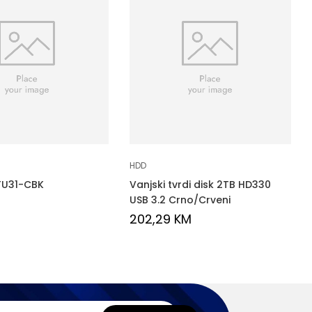
HDD
TU31-CBK
Vanjski tvrdi disk 2TB HD330
USB 3.2 Crno/Crveni
M
202,29
KM