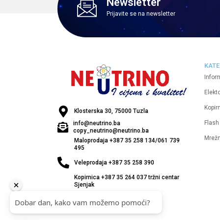
Newsletter
Prijavite se na newsletter
KATE
Infor
Elekt
Kopirn
Klosterska 30, 75000 Tuzla
Flash
info@neutrino.ba
copy_neutrino@neutrino.ba
Mrež
Maloprodaja +387 35 258 134/061 739
495
Veleprodaja +387 35 258 390
Kopirnica +387 35 264 037 tržni centar
Sjenjak